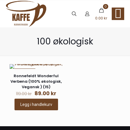
0
0.00 kr
100 økologisk
PÅ TILBUD
Ronnefeldt Wonderful
Verbena (100% økologisk,
Vegansk ) (15)
Opprinnelig
Nåværende
89.00
kr
119.00
kr
pris
pris
var:
er:
Legg i handlekurv
119.00 kr.
89.00 kr.