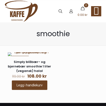
0
0.00 kr
smoothie
PÅ TILBUD
Simply blåbær- og
bjørnebær smoothie 1 liter
(vegansk) halal
Opprinnelig
Nåværende
108.00
kr
119.00
kr
pris
pris
var:
er:
Legg i handlekurv
119.00 kr.
108.00 kr.