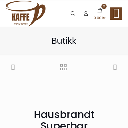
0
0.00 kr
Butikk
Hausbrandt
Superbar