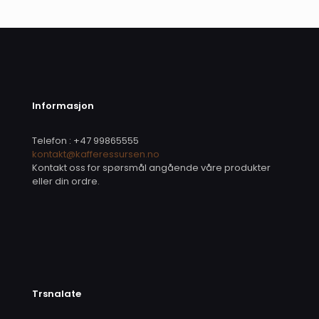
E-
post
*
Lagre mitt navn, e-post og nettside i denne
nettleseren for neste gang jeg kommenterer.
Informasjon
Telefon : +47 99865555
kontakt@kafferessursen.no
Kontakt oss for spørsmål angående våre produkter
eller din ordre.
Trsnalate