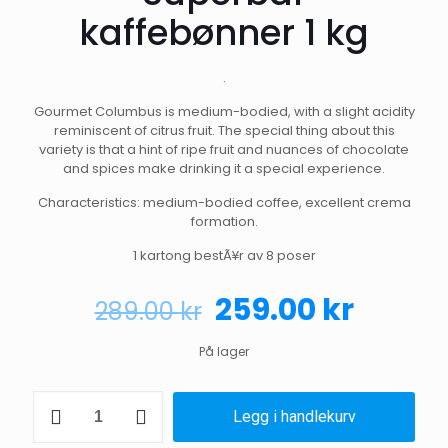
kaffebønner 1 kg
.
Gourmet Columbus is medium-bodied, with a slight acidity
reminiscent of citrus fruit. The special thing about this
variety is that a hint of ripe fruit and nuances of chocolate
and spices make drinking it a special experience.
Characteristics: medium-bodied coffee, excellent crema
formation.
1 kartong bestÃ¥r av 8 poser
Opprinnelig
Nåvæ
259.00
kr
289.00
kr
pris
pris
På lager
var:
er:
289.00 kr.
259.00
Hausbrandt
Legg i handlekurv
Superbar
kaffebønner