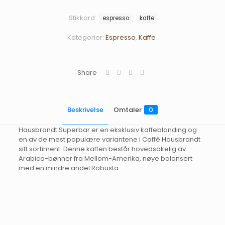
1
kg
Stikkord:
espresso
kaffe
antall
Kategorier:
Espresso
,
Kaffe
Share
Beskrivelse
Omtaler
0
Hausbrandt Superbar er en eksklusiv kaffeblanding og
en av de mest populære variantene i Caffè Hausbrandt
sitt sortiment. Denne kaffen består hovedsakelig av
Arabica-bønner fra Mellom-Amerika, nøye balansert
med en mindre andel Robusta.
Omtaler
Det er ingen omtaler ennå.