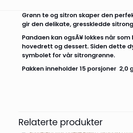
Grønn te og sitron skaper den perfe
gir den delikate, gresskledde sitrong
Pandaen kan ogsÃ¥ lokkes når som 
hovedrett og dessert. Siden dette dy
symbolet for vår sitrongrønne.
Pakken inneholder 15 porsjoner 2,0 g
Det er ingen omtal
Bli den først
Relaterte produkter
(100% Økologi