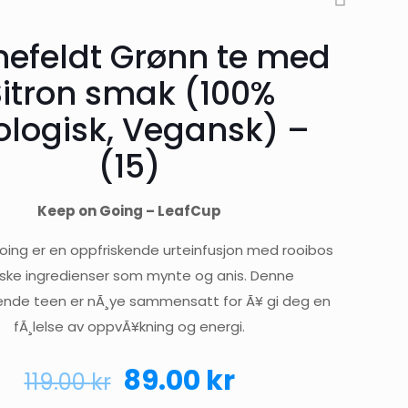
efeldt Grønn te med
Sitron smak (100%
ologisk, Vegansk) –
(15)
Keep on Going – LeafCup
ing er en oppfriskende urteinfusjon med rooibos
iske ingredienser som mynte og anis. Denne
rende teen er nÃ¸ye sammensatt for Ã¥ gi deg en
fÃ¸lelse av oppvÃ¥kning og energi.
Opprinnelig
Nåværende
89.00
kr
119.00
kr
pris
pris