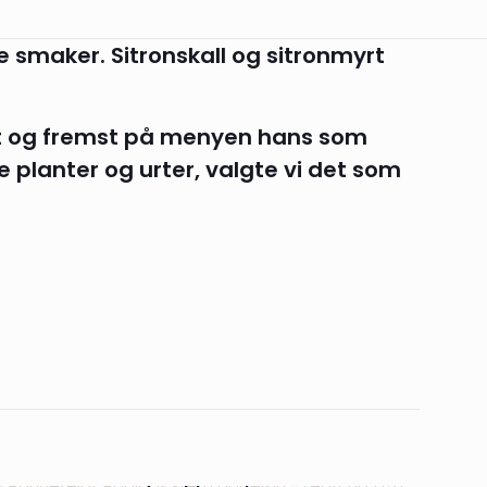
e smaker. Sitronskall og sitronmyrt
st og fremst på menyen hans som
 planter og urter, valgte vi det som
itron smak