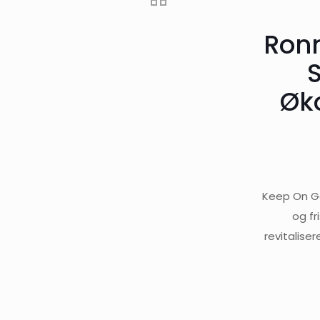
Ronn
Øk
Keep On Go
og fr
revitalise