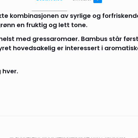
kte kombinasjonen av syrlige og forfriskend
rønn en fruktig og lett tone.
helst med gressaromaer. Bambus står før
ret hovedsakelig er interessert i aromatiske
 hver.
Omtaler
er ennå.
e til å omtale «Ronnefeldt Grønn te med S
sk, Vegansk) – (15)»