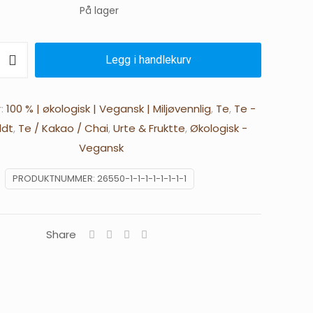
På lager
var:
er:
119.00 kr.
89.00 kr.
Legg i handlekurv
r:
100 % | økologisk | Vegansk | Miljøvennlig
,
Te
,
Te -
ldt
,
Te / Kakao / Chai
,
Urte & Fruktte
,
Økologisk -
Vegansk
PRODUKTNUMMER:
26550-1-1-1-1-1-1-1-1
Share