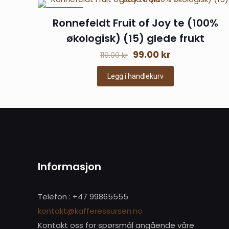
Din e-postadresse vi
PÅ TILBUD
Ronnefeldt Fruit of Joy te (100%
økologisk) (15) glede frukt
Vurderingen din
*
Opprinnelig
Nåværende
99.00
kr
119.00
kr
pris
pris
Legg i handlekurv
var:
er:
119.00 kr.
99.00 kr.
Navn
*
Informasjon
Telefon : +47 99865555
kommenterer.
kontakt@kafferessursen.no
Kontakt oss for spørsmål angående våre