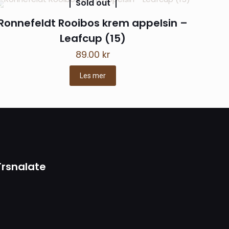
Sold out
Ronnefeldt Rooibos krem appelsin –
Leafcup (15)
89.00
kr
Les mer
t navn, e-post og
Trsnalate
nne nettleseren
ng jeg