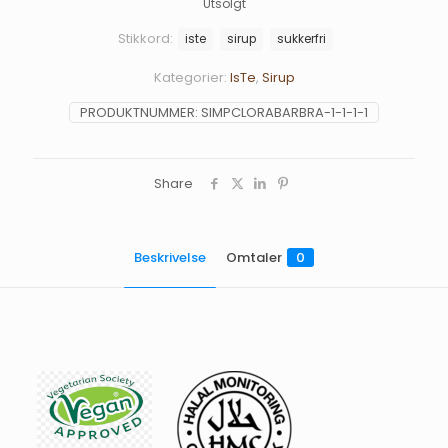
Utsolgt
Stikkord:
iste
sirup
sukkerfri
Kategorier:
IsTe
,
Sirup
PRODUKTNUMMER:
SIMPCLORABARBRA-1-1-1-1
Share
Beskrivelse
Omtaler
0