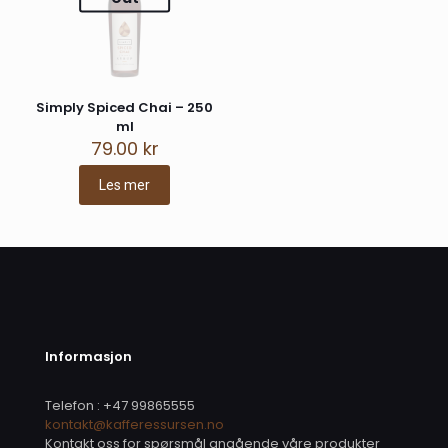
Lagre mitt navn, e-post og nettside i denne
nettleseren for neste gang jeg kommenterer.
Simply Spiced Chai – 250
ml
79.00
kr
Les mer
Informasjon
Telefon : +47 99865555
kontakt@kafferessursen.no
Kontakt oss for spørsmål angående våre produkter