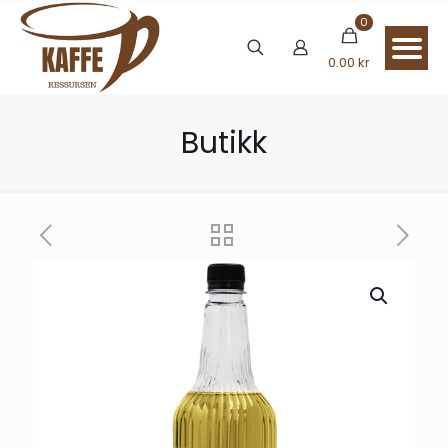
0
0.00 kr
Butikk