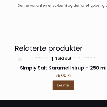
Denne varianten er sukkerfri og derfor et ypperlig
1 omtale 
Relaterte produkter
cbp
–
Sold out
Kundene vÃ¥re e
Simply Salt Karamell sirup – 250 ml
79.00
kr
Les mer
Skriv en omt
Din e-postadresse vi