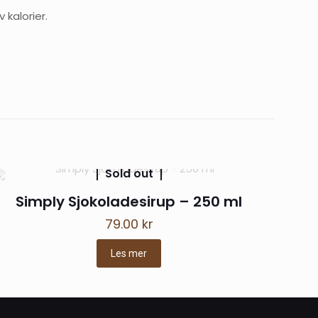
 kalorier.
pice Sirup
Vurdert
5
av
5
Sold out
Simply Sjokoladesirup – 250 ml
79.00
kr
Les mer