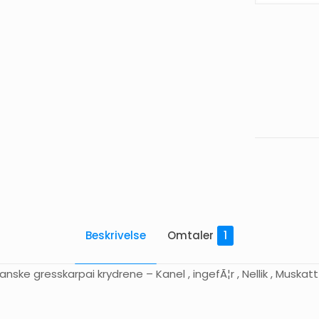
Pumpkin
Spice
Sirup
-
1
L
antall
Beskrivelse
Omtaler
1
ske gresskarpai krydrene – Kanel , ingefÃ¦r , Nellik , Muskat