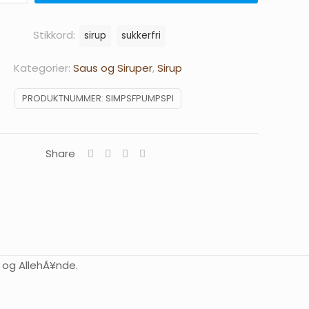
Stikkord:
sirup
sukkerfri
Kategorier:
Saus og Siruper
,
Sirup
PRODUKTNUMMER:
SIMPSFPUMPSPI
Share
t og AllehÃ¥nde.