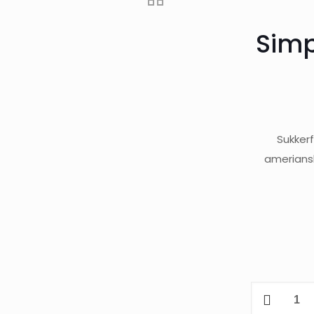
Simp
Sukkerf
amerianske
Simply
Sukkerfri