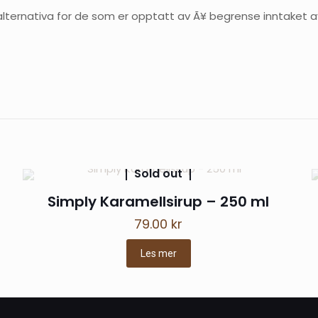
 alternativa for de som er opptatt av Ã¥ begrense inntaket av
for
Simply Sukkerfri Pumpkin S
– 1 L
14. september 2021
Sold out
lsker at det endelig finnes et sukkerfritt alternativ til PSL !
Simply Karamellsirup – 250 ml
79.00
kr
Les mer
ale
l ikke bli publisert.
Obligatoriske felt er merket med
*