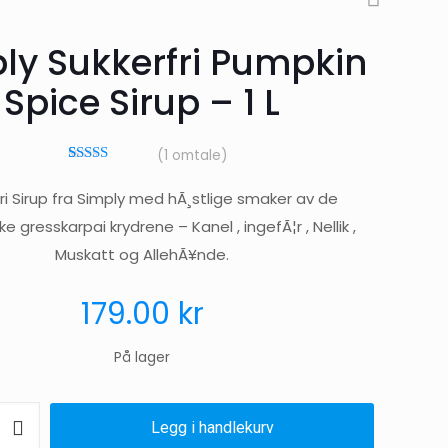
ly Sukkerfri Pumpkin
Spice Sirup – 1 L
(
1
omtale)
1
Vurdert
5.00
av 5 basert
ri Sirup fra Simply med hÃ¸stlige smaker av de
på
kundevurdering
 gresskarpai krydrene – Kanel , ingefÃ¦r , Nellik ,
Muskatt og AllehÃ¥nde.
179.00
kr
På lager
Legg i handlekurv