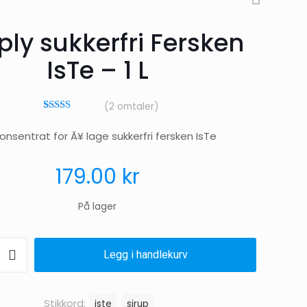
ly sukkerfri Fersken
IsTe – 1 L
(
2
omtaler)
2
Vurdert
5.00
av 5 basert
onsentrat for Ã¥ lage sukkerfri fersken IsTe
på
kundevurderinger
179.00
kr
På lager
Legg i handlekurv
Stikkord:
iste
sirup