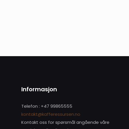
Vurderingen din
*
Navn
*
Informasjon
kommenterer.
Telefon : +47 99865555
kontakt@kafferessursen.no
Kontakt oss for spørsmål angående våre