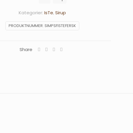
Kategorier:
IsTe
,
Sirup
PRODUKTNUMMER:
SIMPSFISTEFERSK
Share
sTe – 1 L