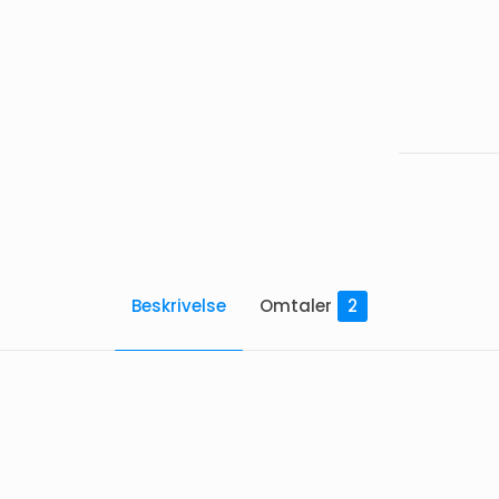
-
1
L
antall
Beskrivelse
Omtaler
2
er for
Simply sukkerfri Fersken I