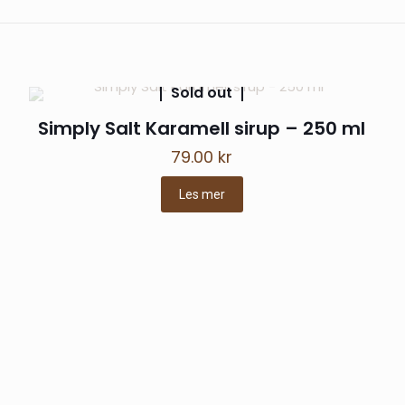
ekreftet eier)
–
14. september 2021
har vi ventet lenge pÃ¥ ! =D
Sold out
Simply Salt Karamell sirup – 250 ml
79.00
kr
 KaffeRessursen
–
26. juni 2022
Les mer
anbefales
ale
l ikke bli publisert.
Obligatoriske felt er merket med
*