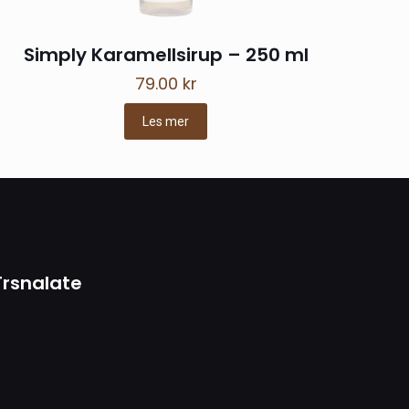
Simply Karamellsirup – 250 ml
79.00
kr
Les mer
t navn, e-post og
nne nettleseren
ng jeg
Trsnalate