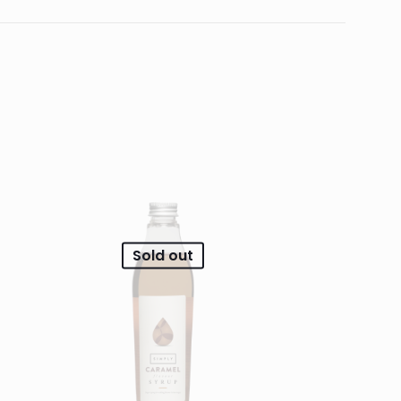
Vurdert
5
av
5
Vurdert
5
av
5
Sold out