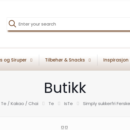
s og Siruper
Tilbehør & Snacks
Inspirasjon
Butikk
Te / Kakao / Chai
Te
IsTe
Simply sukkerfri Ferske