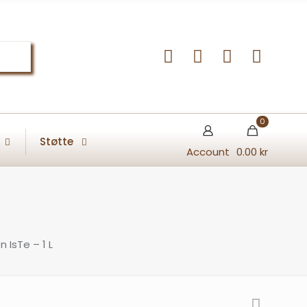
0
Støtte
Account
0.00 kr
n IsTe – 1 L