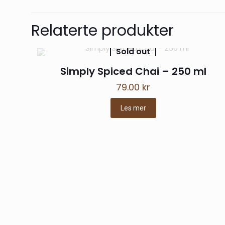
cbp
(b
Relaterte produkter
Sukkerfri Iste 
Sold out
Simply Spiced Chai – 250 ml
79.00
kr
Admin
Les mer
meget bra 🙂 
Skriv en omt
Din e-postadresse vi