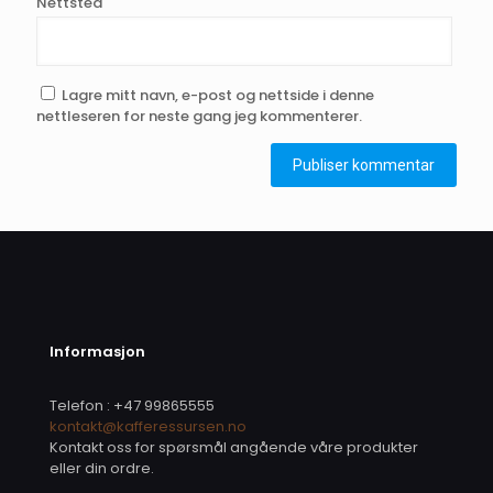
Nettsted
Lagre mitt navn, e-post og nettside i denne
nettleseren for neste gang jeg kommenterer.
Informasjon
Telefon : +47 99865555
kontakt@kafferessursen.no
Kontakt oss for spørsmål angående våre produkter
eller din ordre.