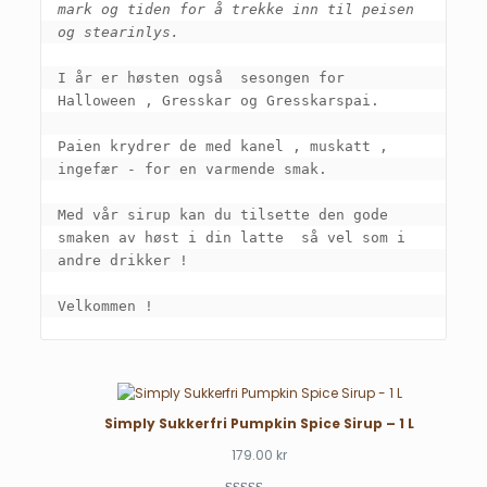
mark og tiden for å trekke inn til peisen 
og stearinlys. 
I år er høsten også  sesongen for 
Halloween , Gresskar og Gresskarspai. 
Paien krydrer de med kanel , muskatt , 
ingefær - for en varmende smak. 
Med vår sirup kan du tilsette den gode 
smaken av høst i din latte  så vel som i 
andre drikker ! 
Velkommen ! 
Simply Sukkerfri Pumpkin Spice Sirup – 1 L
179.00
kr