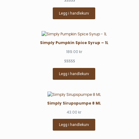
Vurdert
1
5.00
av 5 basert
Legg i handlekurv
på
kundevurdering
Simply Pumpkin Spice Syrup – 1L
189.00
kr
Vurdert
1
5.00
av 5 basert
Legg i handlekurv
på
kundevurdering
Simply Sirupspumpe 8 ML
43.00
kr
Legg i handlekurv