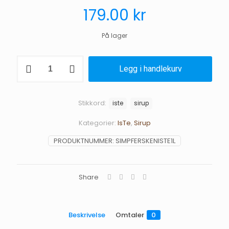
179.00
kr
På lager
Simply
Legg i handlekurv
Fersken
iste
-
1
Stikkord:
iste
sirup
L
antall
Kategorier:
IsTe
,
Sirup
PRODUKTNUMMER:
SIMPFERSKENISTE1L
Share
Beskrivelse
Omtaler
0