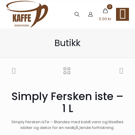
0
0.00 kr
Butikk
Simply Fersken iste –
1 L
Simply Fersken IsTe – Blandes med kaldt vann og tilsettes
isbiter og dekor for en nedkjÃ¸lende forfriskning.