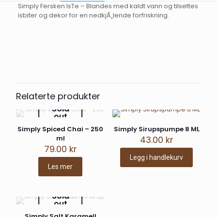
Simply Fersken IsTe – Blandes med kaldt vann og tilsettes
isbiter og dekor for en nedkjÃ¸lende forfriskning.
Omtaler
Det er ingen omtaler ennå.
Bli den første til å omtale «Simply
Fersken iste – 1 L»
Relaterte produkter
Sold
Din e-postadresse vil ikke bli publisert.
Obligatoriske felt er
out
merket med
*
Simply Spiced Chai – 250
Simply Sirupspumpe 8 ML
Vurderingen din
*
ml
43.00
kr
79.00
kr
Legg i handlekurv
Les mer
Sold
out
Simply Salt Karamell