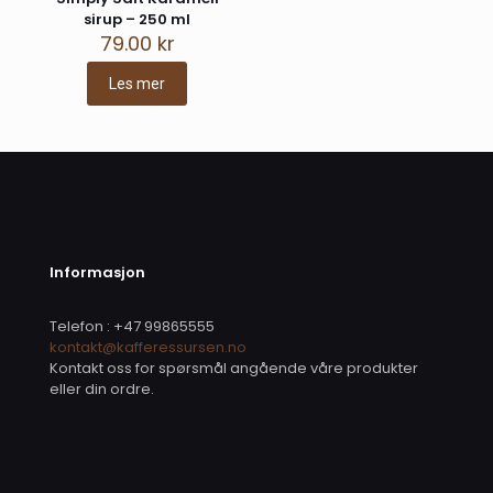
sirup – 250 ml
79.00
kr
Les mer
Navn
*
E-
post
*
Lagre mitt navn, e-post og nettside i denne
nettleseren for neste gang jeg kommenterer.
Informasjon
Telefon : +47 99865555
kontakt@kafferessursen.no
Kontakt oss for spørsmål angående våre produkter
eller din ordre.