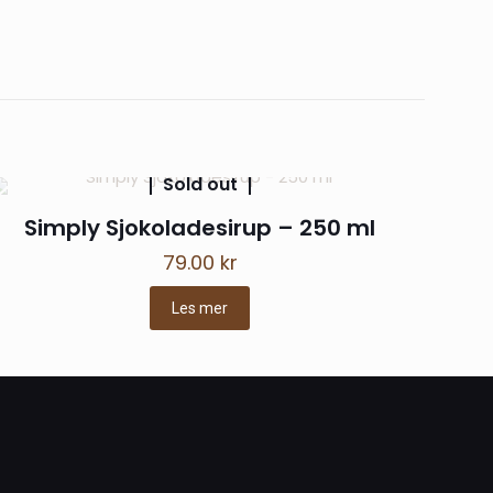
– 1 L»
Sold out
Simply Sjokoladesirup – 250 ml
79.00
kr
Les mer
t navn, e-post og