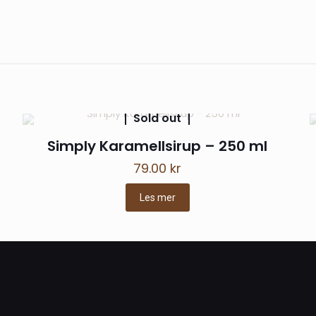
Omtaler
er ennå.
e til å omtale «Simply Sukkerfri Mandelsirup 
l ikke bli publisert.
Obligatoriske felt er merket med
*
Sold out
Simply Karamellsirup – 250 ml
79.00
kr
Les mer
E-
Lagre mit