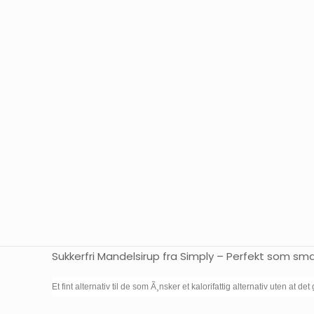
Sukkerfri Mandelsirup fra Simply – Perfekt som sma
Et fint alternativ til de som Ã¸nsker et kalorifattig alternativ uten at d