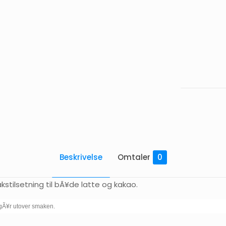
Mandelsiru
-
1
L
antall
Beskrivelse
Omtaler
0
kstilsetning til bÃ¥de latte og kakao.
et gÃ¥r utover smaken.