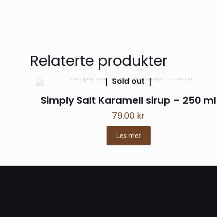
Det er ingen omtal
Bli den først
Relaterte produkter
Din e-postadresse vi
Sold out
Simply Salt Karamell sirup – 250 ml
Vurderingen din
*
79.00
kr
Les mer
Navn
*