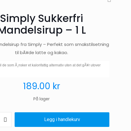
Simply Sukkerfri
Mandelsirup – 1 L
andelsirup fra Simply – Perfekt som smakstilsetning
til bÃ¥de latte og kakao.
 til de som Ã¸nsker et kalorifattig alternativ uten at det gÃ¥r utover
189.00
kr
På lager
Legg i handlekurv