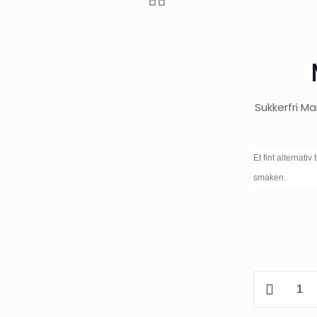
Sukkerfri M
Et fint alternativ
smaken.
Simply
Sukkerfri