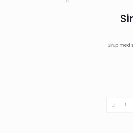
Si
Sirup med s
Simply
Salt
Karamell
Sirup