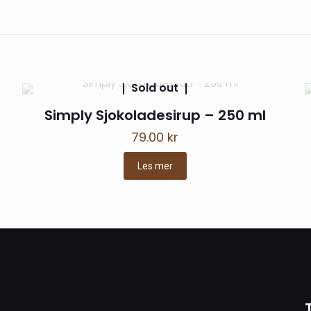
er ennå.
 til å omtale «Simply Salt Karamell Sirup – 
l ikke bli publisert.
Obligatoriske felt er merket med
*
Sold out
Simply Sjokoladesirup – 250 ml
79.00
kr
Les mer
E-
Lagre mit
post
*
nettside i de