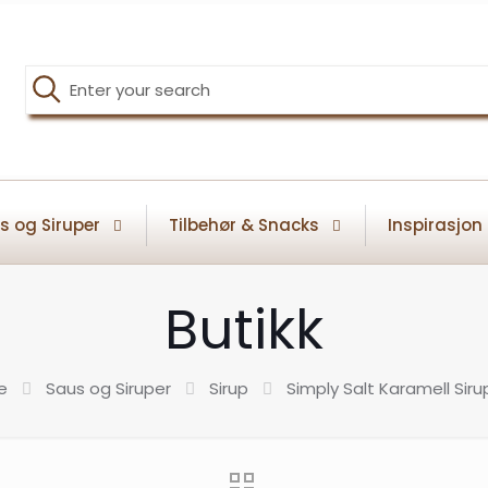
s og Siruper
Tilbehør & Snacks
Inspirasjon
Butikk
e
Saus og Siruper
Sirup
Simply Salt Karamell Sirup