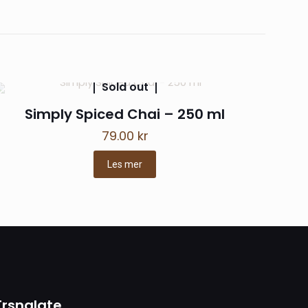
1 L»
Sold out
Simply Spiced Chai – 250 ml
79.00
kr
Les mer
t navn, e-post og
nne nettleseren
Trsnalate