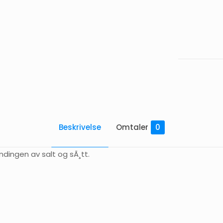
-
1
L
antall
Beskrivelse
Omtaler
0
ndingen av salt og sÃ¸tt.
Omtaler