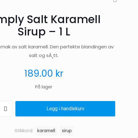
mply Salt Karamell
Sirup – 1 L
mak av salt karamell. Den perfekte blandingen av
salt og sÃ¸tt.
189.00
kr
På lager
Legg i handlekurv
Stikkord:
karamell
sirup