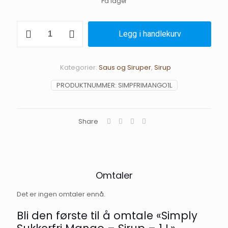
På lager
Simply
Legg i handlekurv
Sukkerfri
Mango
-
Sirup
Kategorier:
Saus og Siruper
,
Sirup
-
1
PRODUKTNUMMER:
SIMPFRIMANGO1L
L
antall
Share
Omtaler
Det er ingen omtaler ennå.
Bli den første til å omtale «Simply