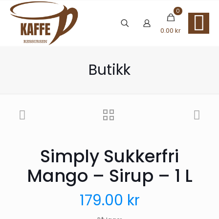
0
0.00 kr
Butikk
Simply Sukkerfri
Mango – Sirup – 1 L
179.00
kr