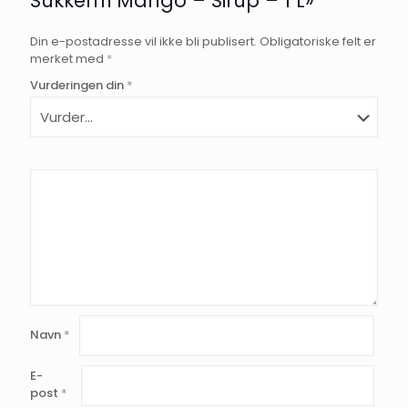
Sukkerfri Mango – Sirup – 1 L»
Din e-postadresse vil ikke bli publisert.
Obligatoriske felt er
merket med
*
Vurderingen din
*
Navn
*
E-
post
*