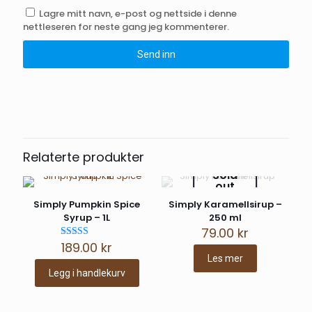
Lagre mitt navn, e-post og nettside i denne
nettleseren for neste gang jeg kommenterer.
Relaterte produkter
Sold
out
Simply Pumpkin Spice
Simply Karamellsirup –
Syrup – 1L
250 ml
79.00
kr
189.00
kr
Vurdert
5.00
Les mer
av 5
Legg i handlekurv