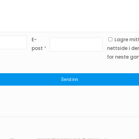
E-
Lagre mit
post
*
nettside i de
for neste ga