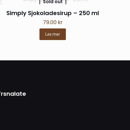
Sold out
Simply Sjokoladesirup – 250 ml
79.00
kr
Les mer
Trsnalate