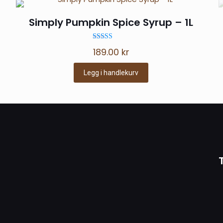
Simply Pumpkin Spice Syrup – 1L
Vurdert
189.00
kr
5.00
av 5
Legg i handlekurv