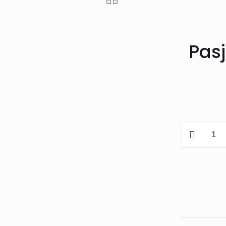
Pasj
Simply
Sukkerfri
Pasjonsfruk
-
Sirup
-
1