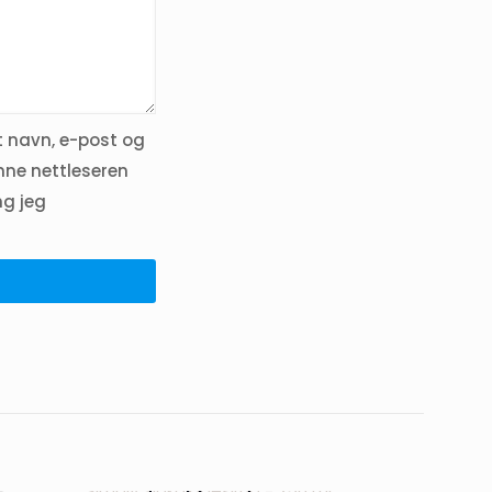
t navn, e-post og
nne nettleseren
ng jeg